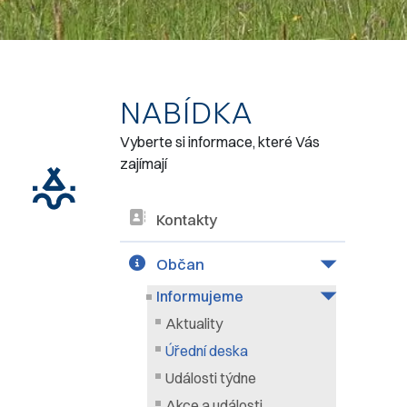
NABÍDKA
Vyberte si informace, které Vás
zajímají
Kontakty
Občan
Informujeme
Aktuality
Úřední deska
Události týdne
Akce a události