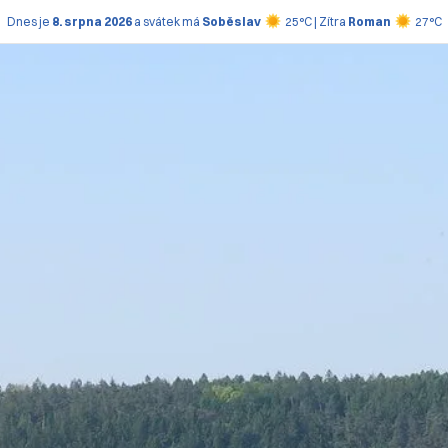
Dnes je
8. srpna 2026
a svátek má
Soběslav
25°C | Zítra
Roman
27°C