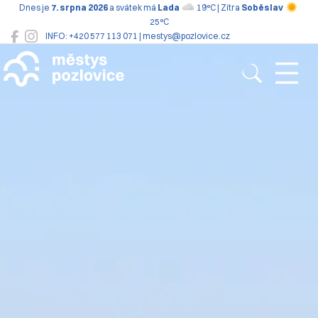
Dnes je
7. srpna 2026
a svátek má
Lada
19°C | Zítra
Soběslav
25°C
INFO: +420 577 113 071 | mestys@pozlovice.cz
Pozlovice