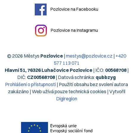
Pozlovice na Facebooku
Pozlovice na Instagramu
© 2026 Městys
Pozlovice
|
mestys@pozlovice.cz
|
+420
577 113 071
Hlavní 51, 76326 Luhačovice Pozlovice
| IČO:
00568708
|
DIČ:
CZ00568708
| Datová schránka:
qubbzyg
Prohlášení o přístupnosti
| Použití obsahu bez svolení autora
zakázáno | Web užívá pouze technická cookies | Vytvořil
Digiregion