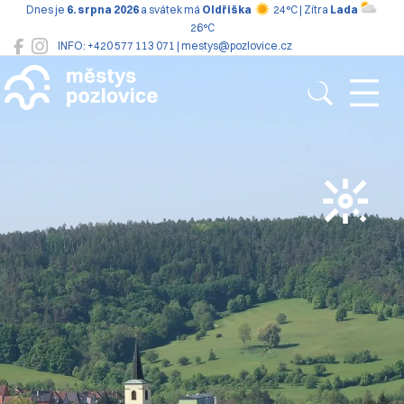
Dnes je
6. srpna 2026
a svátek má
Oldřiška
24°C | Zítra
Lada
26°C
INFO: +420 577 113 071 | mestys@pozlovice.cz
Pozlovice