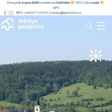
Dnes je
6. srpna 2026
a svátek má
Oldřiška
30°C | Zítra
Lada
26°C
INFO: +420 577 113 071 | mestys@pozlovice.cz
Pozlovice