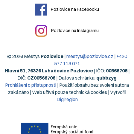
Pozlovice na Facebooku
Pozlovice na Instagramu
© 2026 Městys
Pozlovice
|
mestys@pozlovice.cz
|
+420
577 113 071
Hlavní 51, 76326 Luhačovice Pozlovice
| IČO:
00568708
|
DIČ:
CZ00568708
| Datová schránka:
qubbzyg
Prohlášení o přístupnosti
| Použití obsahu bez svolení autora
zakázáno | Web užívá pouze technická cookies | Vytvořil
Digiregion