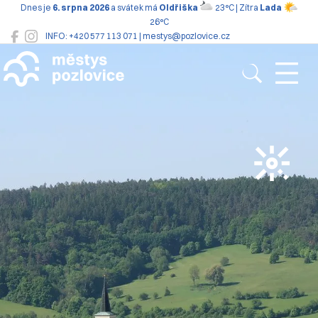
Dnes je
6. srpna 2026
a svátek má
Oldřiška
23°C | Zítra
Lada
26°C
INFO: +420 577 113 071 | mestys@pozlovice.cz
Pozlovice