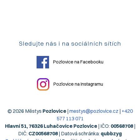
Sledujte nás i na sociálních sítích
Pozlovice na Facebooku
Pozlovice na Instagramu
© 2026 Městys
Pozlovice
|
mestys@pozlovice.cz
|
+420
577 113 071
Hlavní 51, 76326 Luhačovice Pozlovice
| IČO:
00568708
|
DIČ:
CZ00568708
| Datová schránka:
qubbzyg