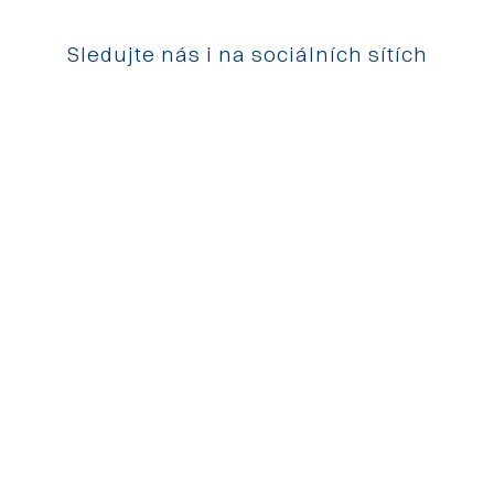
Sledujte nás i na sociálních sítích
Pozlovice na Facebooku
Pozlovice na Instagramu
© 2026 Městys
Pozlovice
|
mestys@pozlovice.cz
|
+420
577 113 071
Hlavní 51, 76326 Luhačovice Pozlovice
| IČO:
00568708
|
DIČ:
CZ00568708
| Datová schránka:
qubbzyg
Prohlášení o přístupnosti
| Použití obsahu bez svolení autora
zakázáno | Web užívá pouze technická cookies | Vytvořil
Digiregion