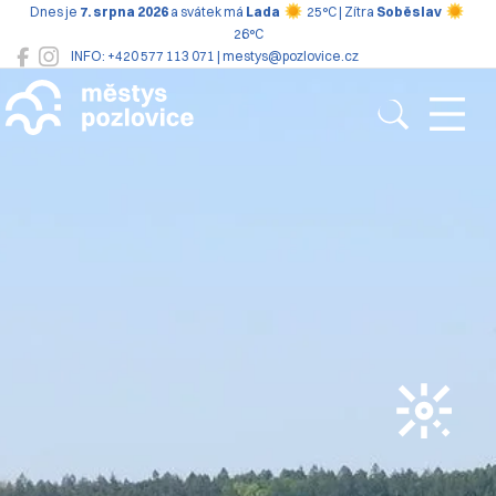
Dnes je
7. srpna 2026
a svátek má
Lada
25°C | Zítra
Soběslav
26°C
INFO: +420 577 113 071 | mestys@pozlovice.cz
Pozlovice