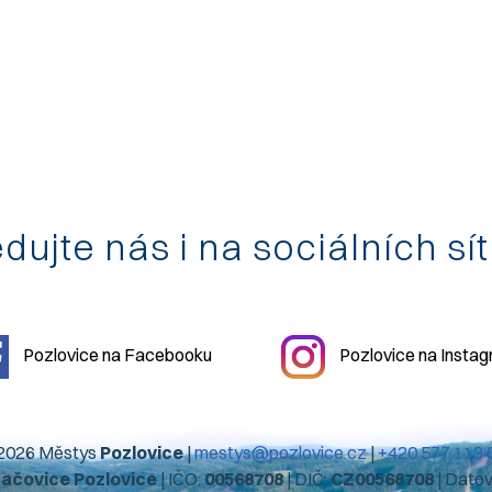
dujte nás i na sociálních sí
Pozlovice na Facebooku
Pozlovice na Insta
2026 Městys
Pozlovice
|
mestys@pozlovice.cz
|
+420 577 113 
hačovice Pozlovice
| IČO:
00568708
| DIČ:
CZ00568708
| Dato