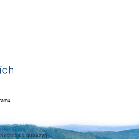
tích
gramu
071
vá schránka:
qubbzyg