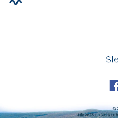
Sle
© 
Hlavní 51, 76326 Lu