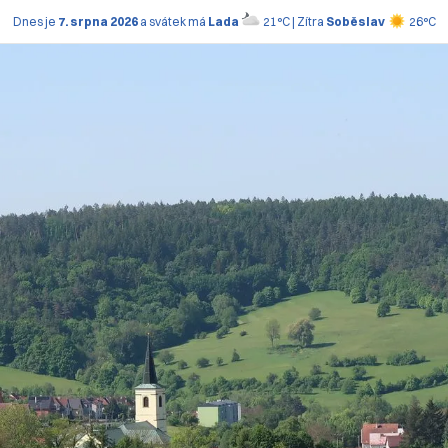
Dnes je
7. srpna 2026
a svátek má
Lada
21°C | Zítra
Soběslav
26°C