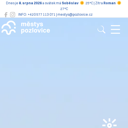
Dnes je
8. srpna 2026
a svátek má
Soběslav
25°C | Zítra
Roman
27°C
INFO: +420 577 113 071 | mestys@pozlovice.cz
Pozlovice