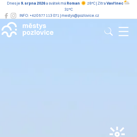
Dnes je
9. srpna 2026
a svátek má
Roman
28°C | Zítra
Vavřinec
32°C
INFO: +420 577 113 071 | mestys@pozlovice.cz
Pozlovice