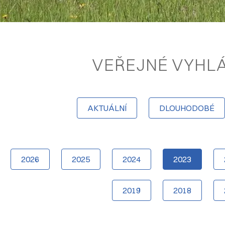
VEŘEJNÉ VYHL
AKTUÁLNÍ
DLOUHODOBÉ
2026
2025
2024
2023
2019
2018