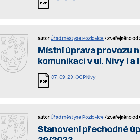
autor
Úřad městyse Pozlovice
/ zveřejněno od
Místní úprava provozu 
komunikaci v ul. Nivy I a I
07_03_23_OOPNivy
autor
Úřad městyse Pozlovice
/ zveřejněno od 
Stanovení přechodné úp
39/2023