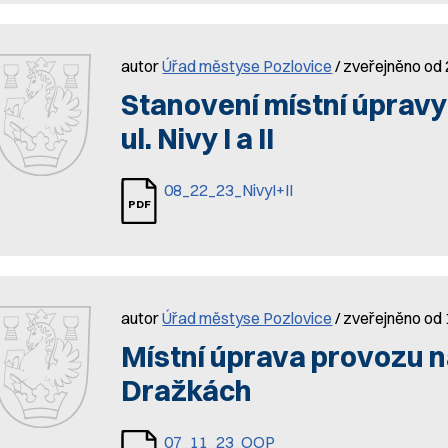
autor
Úřad městyse Pozlovice
/ zveřejněno od 
Stanovení místní úpravy
ul. Nivy I a II
08_22_23_NivyI+II
autor
Úřad městyse Pozlovice
/ zveřejněno od
Místní úprava provozu n
Dražkách
07_11_23_OOP