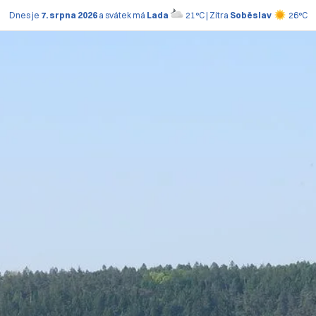
Dnes je
7. srpna 2026
a svátek má
Lada
21°C | Zítra
Soběslav
26°C