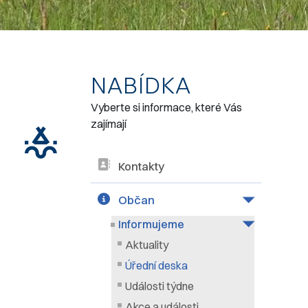
NABÍDKA
Vyberte si informace, které Vás
zajímají
Kontakty
Občan
Informujeme
Aktuality
Úřední deska
Události týdne
Akce a události