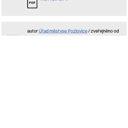
autor
Úřad městyse Pozlovice
/ zveřejněno od
3. ledna 2023 do 19. ledna 2023
Místní úprava provozu na
místní komunikaci
01_03_23_MS2
ELEKTRONICKÁ PODATELNA