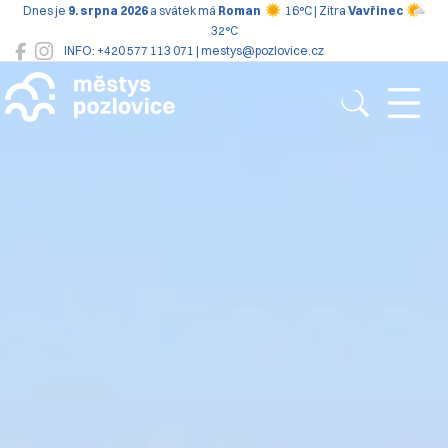
Dnes je
9. srpna 2026
a svátek má
Roman
16°C | Zítra
Vavřinec
32°C
INFO: +420 577 113 071 | mestys@pozlovice.cz
Pozlovice