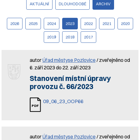
AKTUÁLNÍ
DLOUHODOBÉ
ARCHIV
2026
2025
2024
2023
2022
2021
2020
2019
2018
2017
autor
Úřad městyse Pozlovice
/ zveřejněno od
6. září 2023 do 22. září 2023
Stanovení místní úpravy
provozu č. 66/2023
09_06_23_OOP66
autor
Úřad městyse Pozlovice
/ zveřejněno od