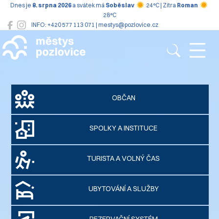
Dnes je
8. srpna 2026
a svátek má
Soběslav
24°C | Zítra
Roman
28°C
INFO: +420 577 113 071 | mestys@pozlovice.cz
Pozlovice
OBČAN
SPOLKY A INSTITUCE
TURISTA A VOLNÝ ČAS
UBYTOVÁNÍ A SLUŽBY