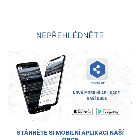
2026/06
2026/03
2025
NEPŘEHLÉDNĚTE
STÁHNĚTE SI MOBILNÍ APLIKACI NAŠÍ
OBCE