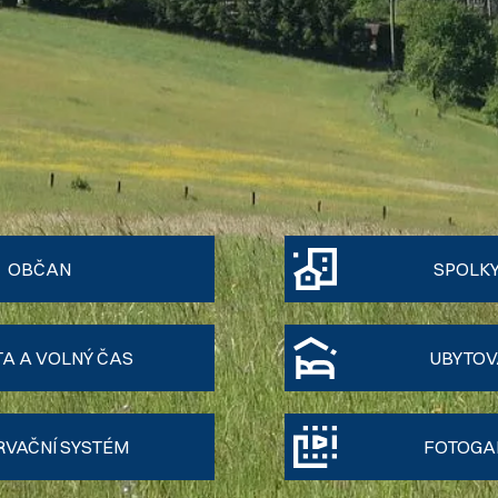
OBČAN
SPOLKY
TA A VOLNÝ ČAS
UBYTOV
RVAČNÍ SYSTÉM
FOTOGAL