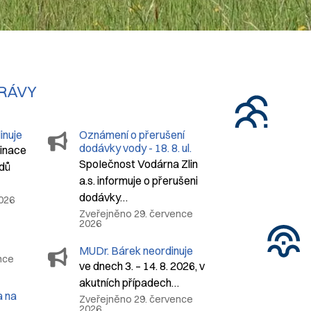
PRÁVY
inuje
Oznámení o přerušení
dodávky vody - 18. 8. ul.
dinace
Na Drahách
SpoIečnost Vodárna Zlin
dů
a.s. informuje o přerušeni
dodávky…
2026
Zveřejněno 29. července
2026
MUDr. Bárek neordinuje
nce
ve dnech 3. – 14. 8. 2026, v
akutních případech…
 na
Zveřejněno 29. července
2026