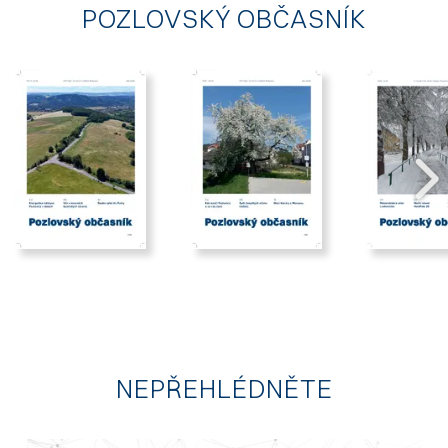
POZLOVSKÝ OBČASNÍK
2026/06
2026/03
2025
NEPŘEHLÉDNĚTE