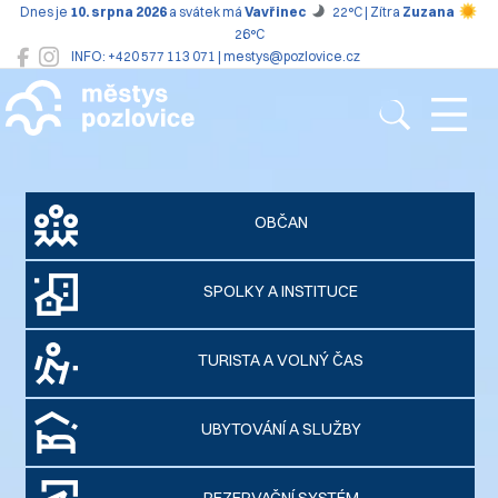
Dnes je
10. srpna 2026
a svátek má
Vavřinec
22°C | Zítra
Zuzana
26°C
INFO: +420 577 113 071 | mestys@pozlovice.cz
Pozlovice
OBČAN
SPOLKY A INSTITUCE
TURISTA A VOLNÝ ČAS
UBYTOVÁNÍ A SLUŽBY