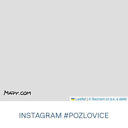
Leaflet
|
© Seznam.cz a.s. a další
INSTAGRAM #POZLOVICE