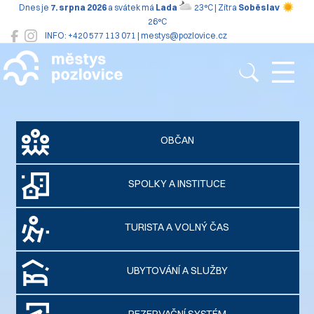
Dnes je
7. srpna 2026
a svátek má
Lada
23°C | Zítra
Soběslav
26°C
INFO: +420 577 113 071 | mestys@pozlovice.cz
Pozlovice
OBČAN
SPOLKY A INSTITUCE
TURISTA A VOLNÝ ČAS
UBYTOVÁNÍ A SLUŽBY