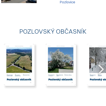
Pozlovice
POZLOVSKÝ OBČASNÍK
2026/06
2026/03
2025