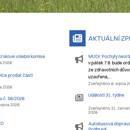
AKTUÁLNÍ Z
krskové volební komise
MUDr. Pochylý neord
v pátek 7.8. bude or
a 2026
ze zdravotních důvo
ce prodat části
uzavřena,…
Zveřejněno 6. srpna 
a 2026
Události 31. týdne
u č. 58/2026
srpna 2026
Zveřejněno 31. červe
2026
ÚD
Autobusová doprava
Podhradí