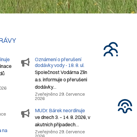
PRÁVY
inuje
Oznámení o přerušení
dodávky vody - 18. 8. ul.
dinace
Na Drahách
SpoIečnost Vodárna Zlin
dů
a.s. informuje o přerušeni
dodávky…
2026
Zveřejněno 29. července
2026
MUDr. Bárek neordinuje
nce
ve dnech 3. – 14. 8. 2026, v
akutních případech…
 na
Zveřejněno 29. července
2026