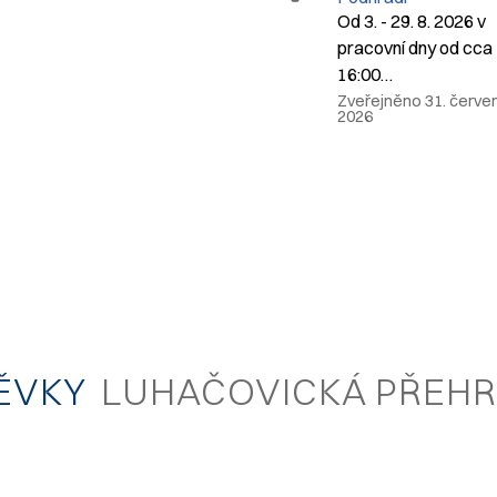
Od 3. - 29. 8. 2026 v
pracovní dny od cca 
16:00…
Zveřejněno 31. červe
2026
ĚVKY
LUHAČOVICKÁ PŘEH