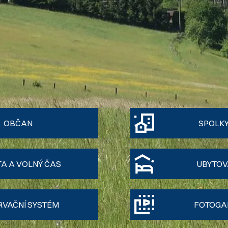
OBČAN
SPOLKY
TA A VOLNÝ ČAS
UBYTOV
RVAČNÍ SYSTÉM
FOTOGAL