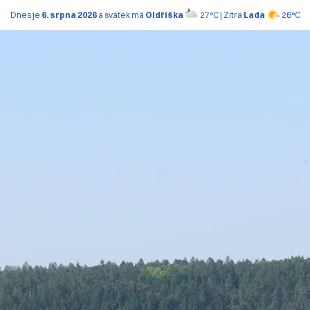
Dnes je
6. srpna 2026
a svátek má
Oldřiška
27°C | Zítra
Lada
26°C